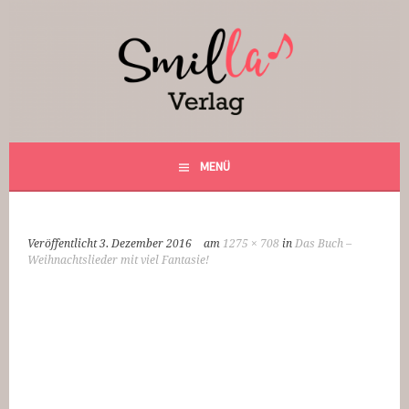
Springe
zum
Inhalt
Smilla Verlag
24 Weihnachtsfantasien
MENÜ
Veröffentlicht
3. Dezember 2016
am
1275 × 708
in
Das Buch –
Weihnachtslieder mit viel Fantasie!