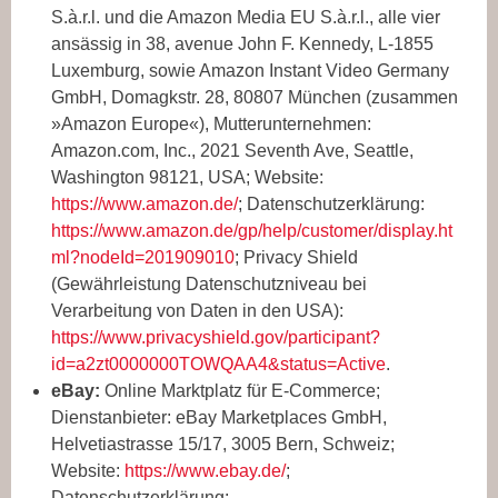
S.à.r.l. und die Amazon Media EU S.à.r.l., alle vier
ansässig in 38, avenue John F. Kennedy, L-1855
Luxemburg, sowie Amazon Instant Video Germany
GmbH, Domagkstr. 28, 80807 München (zusammen
»Amazon Europe«), Mutterunternehmen:
Amazon.com, Inc., 2021 Seventh Ave, Seattle,
Washington 98121, USA; Website:
https://www.amazon.de/
; Datenschutzerklärung:
https://www.amazon.de/gp/help/customer/display.ht
ml?nodeId=201909010
; Privacy Shield
(Gewährleistung Datenschutzniveau bei
Verarbeitung von Daten in den USA):
https://www.privacyshield.gov/participant?
id=a2zt0000000TOWQAA4&status=Active
.
eBay:
Online Marktplatz für E-Commerce;
Dienstanbieter: eBay Marketplaces GmbH,
Helvetiastrasse 15/17, 3005 Bern, Schweiz;
Website:
https://www.ebay.de/
;
Datenschutzerklärung: