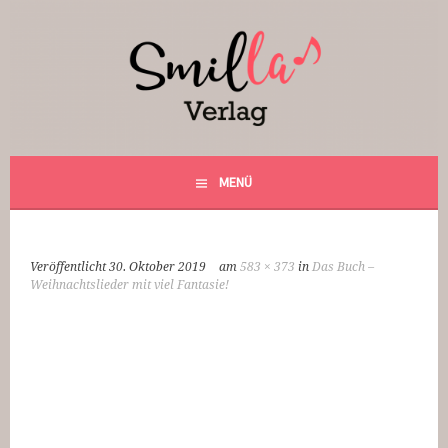
Springe
zum
Inhalt
Smilla Verlag
24 Weihnachtsfantasien
MENÜ
Veröffentlicht
30. Oktober 2019
am
583 × 373
in
Das Buch –
Weihnachtslieder mit viel Fantasie!