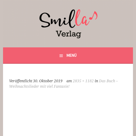
Springe
zum
Inhalt
Smilla Verlag
24 Weihnachtsfantasien
MENÜ
Veröffentlicht
30. Oktober 2019
am
2835 × 1182
in
Das Buch –
Weihnachtslieder mit viel Fantasie!