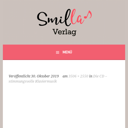
Springe
zum
Inhalt
Smilla Verlag
24 Weihnachtsfantasien
MENÜ
Veröffentlicht
30. Oktober 2019
am
3506 × 2550
in
Die CD –
stimmungsvolle Klaviermusik