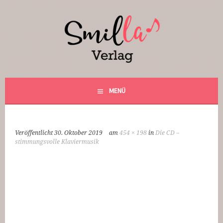
Springe
zum
Inhalt
Smilla Verlag
24 Weihnachtsfantasien
MENÜ
Veröffentlicht
30. Oktober 2019
am
454 × 198
in
Die CD –
stimmungsvolle Klaviermusik