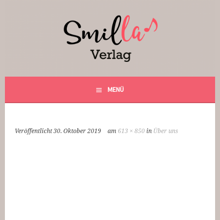
Springe
zum
Inhalt
Smilla Verlag
24 Weihnachtsfantasien
MENÜ
Veröffentlicht
30. Oktober 2019
am
613 × 850
in
Über uns