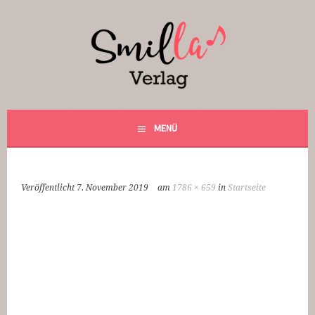
Springe
zum
Inhalt
Smilla Verlag
24 Weihnachtsfantasien
MENÜ
Veröffentlicht
7. November 2019
am
1786 × 659
in
Startseite