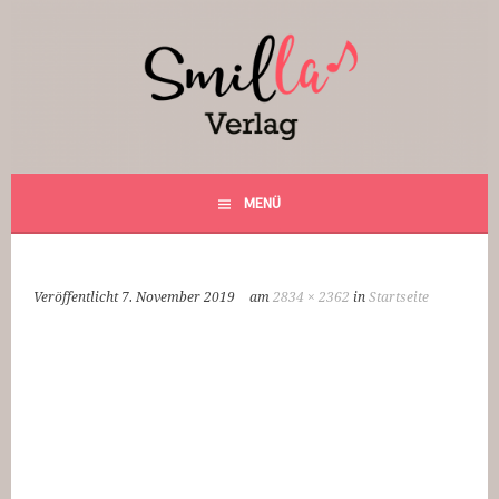
Springe
zum
Inhalt
Smilla Verlag
24 Weihnachtsfantasien
MENÜ
Veröffentlicht
7. November 2019
am
2834 × 2362
in
Startseite