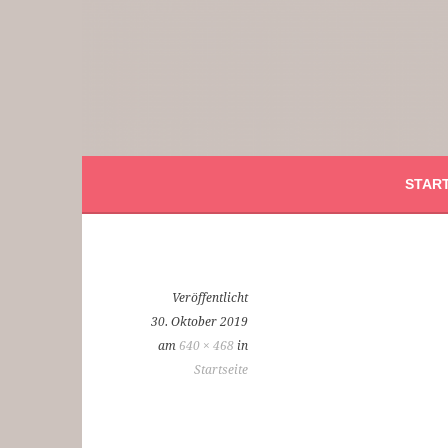
Springe
zum
Inhalt
Smilla Verlag
24 Weihnachtsfantasien
START
Veröffentlicht
30. Oktober 2019
am
640 × 468
in
Startseite