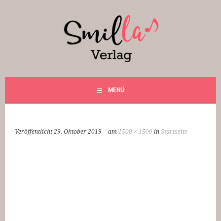
Springe
zum
Inhalt
Smilla Verlag
24 Weihnachtsfantasien
MENÜ
Veröffentlicht
29. Oktober 2019
am
1500 × 1500
in
Startseite