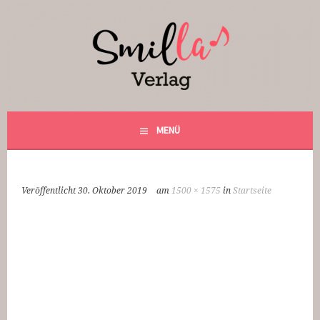
Springe
zum
Inhalt
Smilla Verlag
24 Weihnachtsfantasien
MENÜ
Veröffentlicht
30. Oktober 2019
am
1500 × 1575
in
Startseite