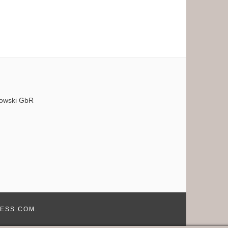
bowski GbR
ESS.COM
.