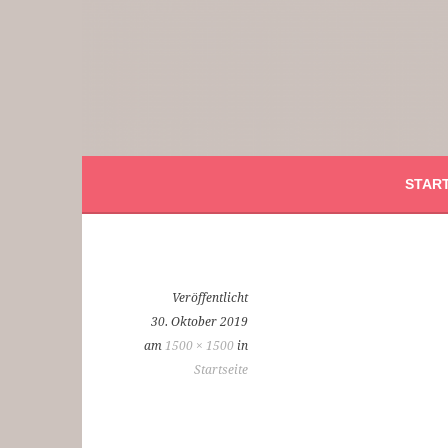
Springe
zum
Inhalt
Smilla Verlag
24 Weihnachtsfantasien
START
Veröffentlicht
30. Oktober 2019
am
1500 × 1500
in
Startseite