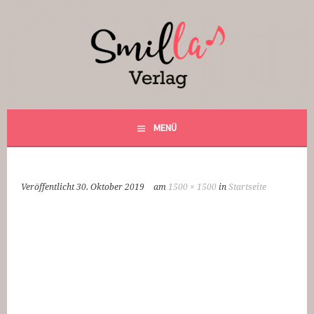
Springe
zum
Inhalt
Smilla Verlag
24 Weihnachtsfantasien
MENÜ
Veröffentlicht
30. Oktober 2019
am
1500 × 1500
in
Startseite