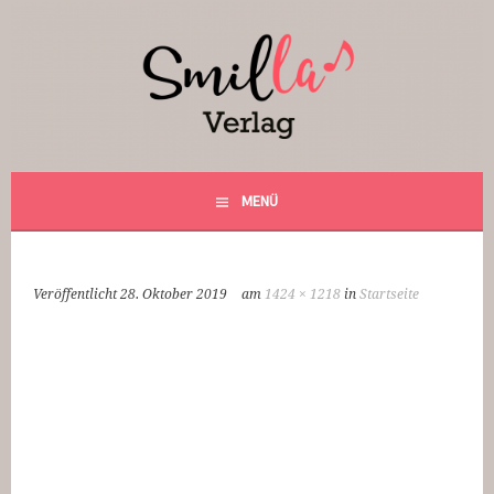
Springe
zum
Inhalt
Smilla Verlag
24 Weihnachtsfantasien
MENÜ
Veröffentlicht
28. Oktober 2019
am
1424 × 1218
in
Startseite