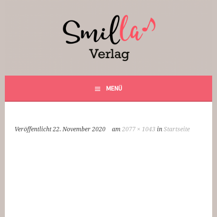
Springe
zum
Inhalt
Smilla Verlag
24 Weihnachtsfantasien
MENÜ
Veröffentlicht
22. November 2020
am
2077 × 1043
in
Startseite