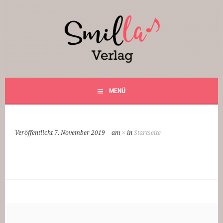
Springe
zum
Inhalt
Smilla Verlag
24 Weihnachtsfantasien
MENÜ
Veröffentlicht
7. November 2019
am
×
in
Startseite