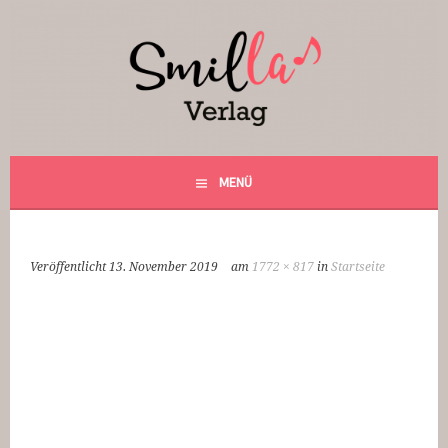
Springe
zum
Inhalt
Smilla Verlag
24 Weihnachtsfantasien
MENÜ
Veröffentlicht
13. November 2019
am
1772 × 817
in
Startseite