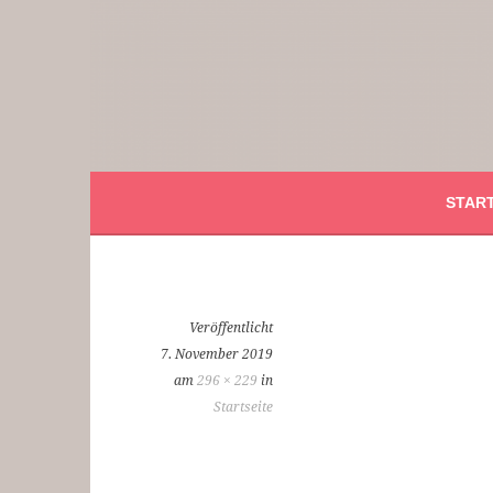
Springe
zum
Inhalt
Smilla Verlag
24 Weihnachtsfantasien
START
Veröffentlicht
7. November 2019
am
296 × 229
in
Startseite