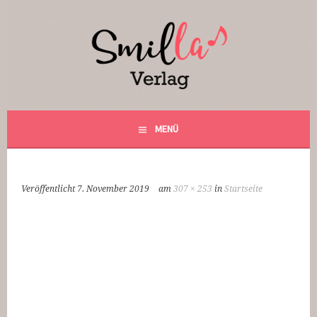
Springe
zum
Inhalt
Smilla Verlag
24 Weihnachtsfantasien
MENÜ
Veröffentlicht
7. November 2019
am
307 × 253
in
Startseite